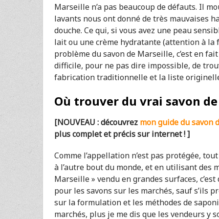
Marseille n’a pas beaucoup de défauts. Il mou
lavants nous ont donné de très mauvaises hab
douche. Ce qui, si vous avez une peau sensib
lait ou une crème hydratante (attention à la 
problème du savon de Marseille, c’est en fait q
difficile, pour ne pas dire impossible, de tro
fabrication traditionnelle et la liste originell
Où trouver du vrai savon de
[NOUVEAU : découvrez
mon guide du savon de
plus complet et précis sur internet ! ]
Comme l’appellation n’est pas protégée, tou
à l’autre bout du monde, et en utilisant des m
Marseille » vendu en grandes surfaces, c’est
pour les savons sur les marchés, sauf s’ils 
sur la formulation et les méthodes de saponi
marchés, plus je me dis que les vendeurs y 