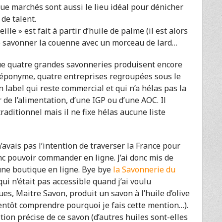
que marchés sont aussi le lieu idéal pour dénicher
de talent.
le » est fait à partir d’huile de palme (il est alors
se savonner la couenne avec un morceau de lard…
que quatre grandes savonneries produisent encore
e éponyme, quatre entreprises regroupées sous le
n label qui reste commercial et qui n’a hélas pas la
r de l’alimentation, d’une IGP ou d’une AOC. Il
raditionnel mais il ne fixe hélas aucune liste
avais pas l’intention de traverser la France pour
onc pouvoir commander en ligne. J’ai donc mis de
une boutique en ligne. Bye bye
la Savonnerie du
ui n’était pas accessible quand j’ai voulu
s, Maitre Savon, produit un savon à l’huile d’olive
ientôt comprendre pourquoi je fais cette mention…).
tion précise de ce savon (d’autres huiles sont-elles