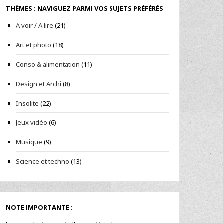
THÈMES : NAVIGUEZ PARMI VOS SUJETS PRÉFÉRÉS
A voir / A lire
(21)
Art et photo
(18)
Conso & alimentation
(11)
Design et Archi
(8)
Insolite
(22)
Jeux vidéo
(6)
Musique
(9)
Science et techno
(13)
NOTE IMPORTANTE :