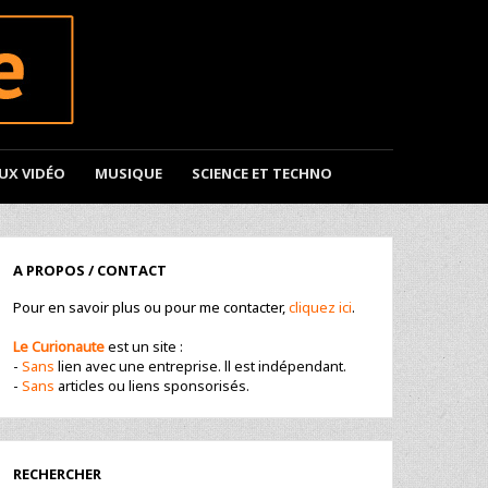
EUX VIDÉO
MUSIQUE
SCIENCE ET TECHNO
A PROPOS / CONTACT
Pour en savoir plus ou pour me contacter,
cliquez ici
.
Le Curionaute
est un site :
-
Sans
lien avec une entreprise. ll est indépendant.
-
Sans
articles ou liens sponsorisés.
RECHERCHER