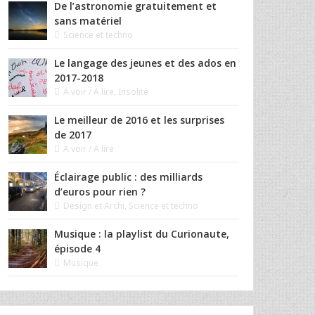
De l’astronomie gratuitement et
sans matériel
Science et techno
Le langage des jeunes et des ados en
2017-2018
A voir / A lire
,
Insolite
Le meilleur de 2016 et les surprises
de 2017
A voir / A lire
Éclairage public : des milliards
d’euros pour rien ?
Design et Archi
,
Science et techno
Musique : la playlist du Curionaute,
épisode 4
Musique