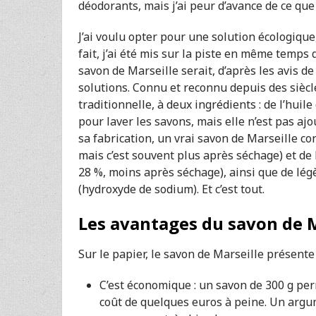
déodorants, mais j’ai peur d’avance de ce que
J’ai voulu opter pour une solution écologiqu
fait, j’ai été mis sur la piste en même temps 
savon de Marseille serait, d’après les avis d
solutions. Connu et reconnu depuis des siècl
traditionnelle, à deux ingrédients : de l’huile 
pour laver les savons, mais elle n’est pas aj
sa fabrication, un vrai savon de Marseille con
mais c’est souvent plus après séchage) et d
28 %, moins après séchage), ainsi que de lég
(hydroxyde de sodium). Et c’est tout.
Les avantages du savon de M
Sur le papier, le savon de Marseille présente
C’est économique : un savon de 300 g pe
coût de quelques euros à peine. Un argum