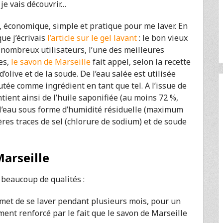
 je vais découvrir…
e, économique, simple et pratique pour me laver. En
que j’écrivais
l’article sur le gel lavant
: le bon vieux
e nombreux utilisateurs, l’une des meilleures
es,
le savon de Marseille
fait appel, selon la recette
d’olive et de la soude. De l’eau salée est utilisée
outée comme ingrédient en tant que tel. A l’issue de
tient ainsi de l’huile saponifiée (au moins 72 %,
e l’eau sous forme d’humidité résiduelle (maximum
ères traces de sel (chlorure de sodium) et de soude
arseille
 beaucoup de qualités :
rmet de se laver pendant plusieurs mois, pour un
ent renforcé par le fait que le savon de Marseille