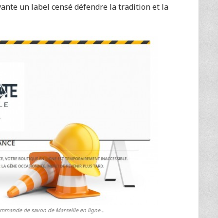
nte un label censé défendre la tradition et la
commande de savon de Marseille en ligne…