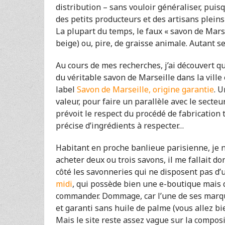
distribution – sans vouloir généraliser, puis
des petits producteurs et des artisans pleins 
La plupart du temps, le faux « savon de Marseil
beige) ou, pire, de graisse animale. Autant 
Au cours de mes recherches, j’ai découvert 
du véritable savon de Marseille dans la vill
label
Savon de Marseille, origine garantie
. U
valeur, pour faire un parallèle avec le secteu
prévoit le respect du procédé de fabrication t
précise d’ingrédients à respecter…
Habitant en proche banlieue parisienne, je n’
acheter deux ou trois savons, il me fallait d
côté les savonneries qui ne disposent pas d’
midi
, qui possède bien une e-boutique mais q
commander. Dommage, car l’une de ses marque
et garanti sans huile de palme (vous allez b
Mais le site reste assez vague sur la composi