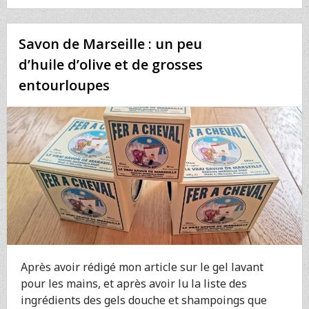
CHOISISSEZ
PLUS
VOS
Savon de Marseille : un peu
ŒUFS
AU
d’huile d’olive et de grosses
HASARD
entourloupes
!
Après avoir rédigé mon article sur le gel lavant
pour les mains, et après avoir lu la liste des
ingrédients des gels douche et shampoings que