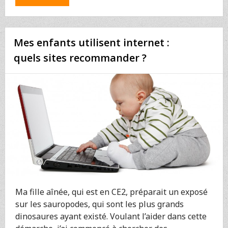
ET
LE
MEILLEUR
SMARTPHONE
Mes enfants utilisent internet :
EST…
LE
quels sites recommander ?
FAIRPHONE
!
Ma fille aînée, qui est en CE2, préparait un exposé
sur les sauropodes, qui sont les plus grands
dinosaures ayant existé. Voulant l’aider dans cette