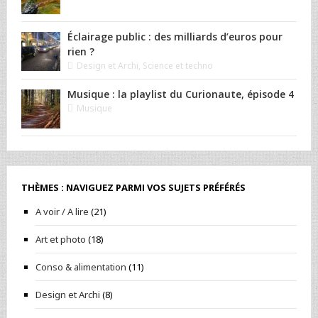
Éclairage public : des milliards d’euros pour
rien ?
Design et Archi
,
Science et techno
Musique : la playlist du Curionaute, épisode 4
Musique
THÈMES : NAVIGUEZ PARMI VOS SUJETS PRÉFÉRÉS
A voir / A lire
(21)
Art et photo
(18)
Conso & alimentation
(11)
Design et Archi
(8)