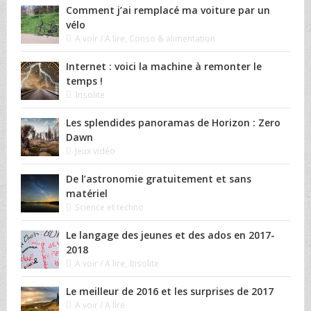
Comment j’ai remplacé ma voiture par un
vélo
A voir / A lire
,
Conso & alimentation
Internet : voici la machine à remonter le
temps !
Insolite
Les splendides panoramas de Horizon : Zero
Dawn
Jeux vidéo
De l’astronomie gratuitement et sans
matériel
Science et techno
Le langage des jeunes et des ados en 2017-
2018
A voir / A lire
,
Insolite
Le meilleur de 2016 et les surprises de 2017
A voir / A lire