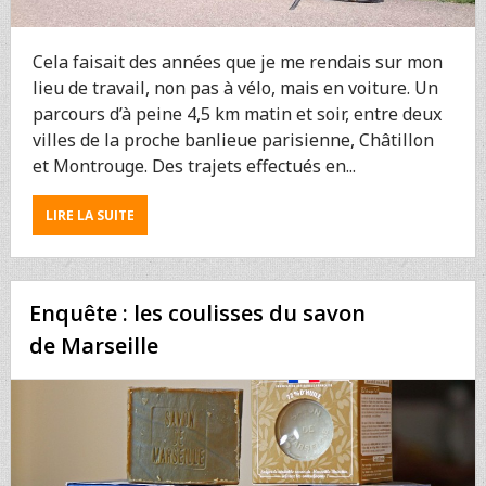
Cela faisait des années que je me rendais sur mon
lieu de travail, non pas à vélo, mais en voiture. Un
parcours d’à peine 4,5 km matin et soir, entre deux
villes de la proche banlieue parisienne, Châtillon
et Montrouge. Des trajets effectués en...
ABOUT
LIRE LA SUITE
COMMENT
J’AI
REMPLACÉ
MA
Enquête : les coulisses du savon
VOITURE
PAR
de Marseille
UN
VÉLO