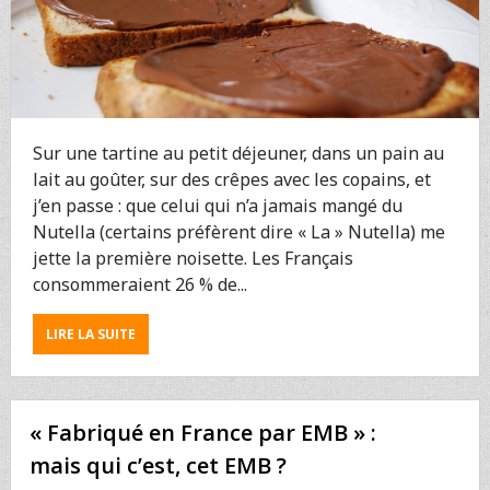
Sur une tartine au petit déjeuner, dans un pain au
lait au goûter, sur des crêpes avec les copains, et
j’en passe : que celui qui n’a jamais mangé du
Nutella (certains préfèrent dire « La » Nutella) me
jette la première noisette. Les Français
consommeraient 26 % de...
ABOUT
LIRE LA SUITE
NUTELLA
:
CE
QU’IL
« Fabriqué en France par EMB » :
FAUT
SAVOIR
mais qui c’est, cet EMB ?
EN