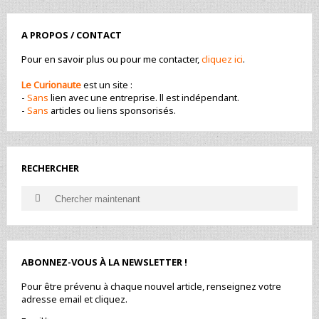
FRANCE
PAR
A PROPOS / CONTACT
EMB »
:
Pour en savoir plus ou pour me contacter,
cliquez ici
.
MAIS
QUI
Le Curionaute
est un site :
C’EST,
-
Sans
lien avec une entreprise. ll est indépendant.
CET
-
Sans
articles ou liens sponsorisés.
EMB
?
RECHERCHER
Search
Search
for:
ABONNEZ-VOUS À LA NEWSLETTER !
Pour être prévenu à chaque nouvel article, renseignez votre
adresse email et cliquez.