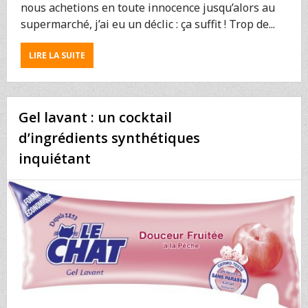
nous achetions en toute innocence jusqu’alors au
supermarché, j’ai eu un déclic : ça suffit ! Trop de...
ABOUT
LIRE LA SUITE
SAVON
DE
MARSEILLE
:
Gel lavant : un cocktail
UN
PEU
d’ingrédients synthétiques
D’HUILE
inquiétant
D’OLIVE
ET
DE
GROSSES
ENTOURLOUPES