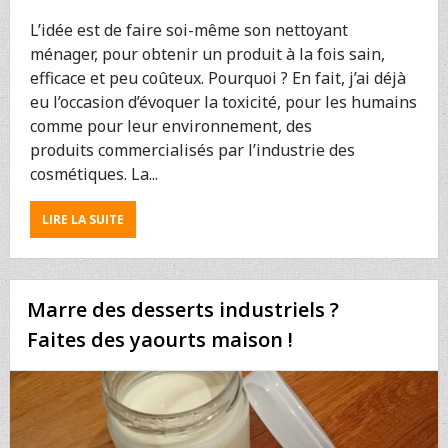
L’idée est de faire soi-même son nettoyant
ménager, pour obtenir un produit à la fois sain,
efficace et peu coûteux. Pourquoi ? En fait, j’ai déjà
eu l’occasion d’évoquer la toxicité, pour les humains
comme pour leur environnement, des
produits commercialisés par l’industrie des
cosmétiques. La...
ABOUT
LIRE LA SUITE
FABRIQUEZ
UN
NETTOYANT
MULTI-
Marre des desserts industriels ?
USAGE
ÉCONOMIQUE
Faites des yaourts maison !
ET
ÉCOLOGIQUE