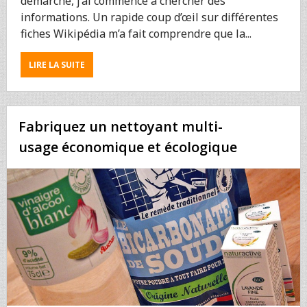
démarche, j’ai commencé à chercher des
informations. Un rapide coup d’œil sur différentes
fiches Wikipédia m’a fait comprendre que la...
ABOUT
LIRE LA SUITE
MES
ENFANTS
UTILISENT
INTERNET
Fabriquez un nettoyant multi-
:
QUELS
usage économique et écologique
SITES
RECOMMANDER
?