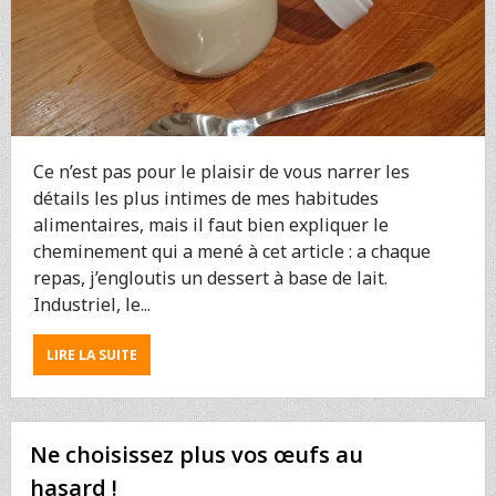
Ce n’est pas pour le plaisir de vous narrer les
détails les plus intimes de mes habitudes
alimentaires, mais il faut bien expliquer le
cheminement qui a mené à cet article : a chaque
repas, j’engloutis un dessert à base de lait.
Industriel, le...
ABOUT
LIRE LA SUITE
MARRE
DES
DESSERTS
INDUSTRIELS
Ne choisissez plus vos œufs au
?
FAITES
hasard !