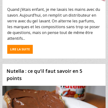
Quand j’étais enfant, je me lavais les mains avec du
savon. Aujourd’hui, on remplit un distributeur en
verre avec du gel lavant. On alterne les parfums,
les marques et les compositions sans trop se poser
de questions, mais on pense tout de même être
attentifs...
ABOUT
LIRE LA SUITE
GEL
LAVANT
:
UN
Nutella : ce qu’il faut savoir en 5
COCKTAIL
D’INGRÉDIENTS
points
SYNTHÉTIQUES
INQUIÉTANT