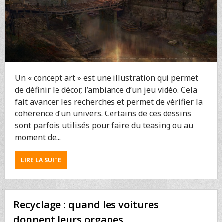
Un « concept art » est une illustration qui permet
de définir le décor, l’ambiance d’un jeu vidéo. Cela
fait avancer les recherches et permet de vérifier la
cohérence d’un univers. Certains de ces dessins
sont parfois utilisés pour faire du teasing ou au
moment de...
ABOUT
LIRE LA SUITE
LA
BEAUTÉ
D’ASSASSIN’S
CREED
Recyclage : quand les voitures
UNITY
EN
donnent leurs organes