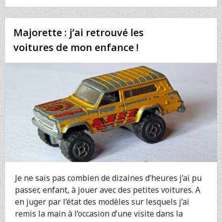
:
QUAND
LES
Majorette : j’ai retrouvé les
VOITURES
DONNENT
voitures de mon enfance !
LEURS
ORGANES
Je ne sais pas combien de dizaines d’heures j’ai pu
passer, enfant, à jouer avec des petites voitures. A
en juger par l’état des modèles sur lesquels j’ai
remis la main à l’occasion d’une visite dans la