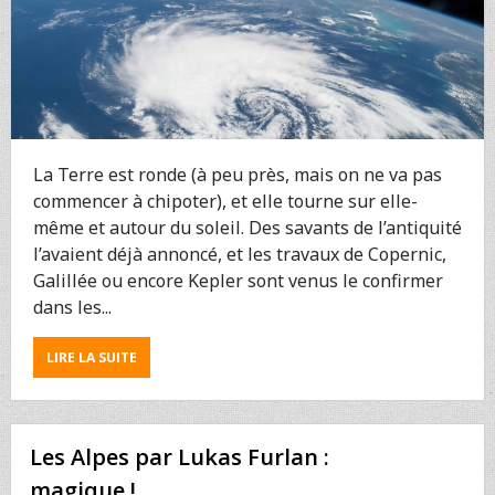
La Terre est ronde (à peu près, mais on ne va pas
commencer à chipoter), et elle tourne sur elle-
même et autour du soleil. Des savants de l’antiquité
l’avaient déjà annoncé, et les travaux de Copernic,
Galillée ou encore Kepler sont venus le confirmer
dans les...
ABOUT
LIRE LA SUITE
LA
TERRE
EN
PHOTO,
Les Alpes par Lukas Furlan :
EN
VIDÉO,
magique !