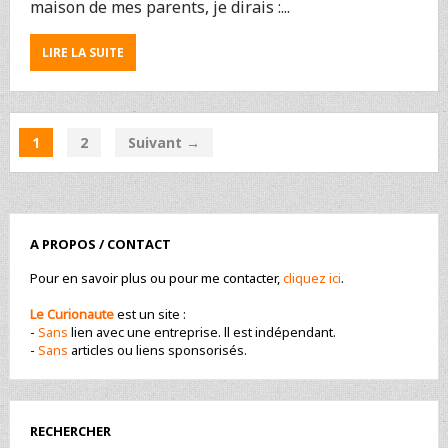
maison de mes parents, je dirais :...
ABOUT
LIRE LA SUITE
MAJORETTE
:
J’AI
RETROUVÉ
1
2
Suivant →
LES
VOITURES
DE
MON
ENFANCE
!
A PROPOS / CONTACT
Pour en savoir plus ou pour me contacter,
cliquez ici
.
Le Curionaute
est un site :
-
Sans
lien avec une entreprise. ll est indépendant.
-
Sans
articles ou liens sponsorisés.
RECHERCHER