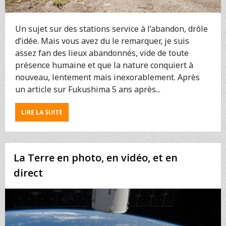
Un sujet sur des stations service à l’abandon, drôle
d’idée. Mais vous avez du le remarquer, je suis
assez fan des lieux abandonnés, vide de toute
présence humaine et que la nature conquiert à
nouveau, lentement mais inexorablement. Après
un article sur Fukushima 5 ans après...
ABOUT
LIRE LA SUITE
LA
DÉSOLATION
DES
ANCIENNES
La Terre en photo, en vidéo, et en
STATIONS
SERVICE
direct
AMÉRICAINES