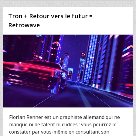
DE
LA
Tron + Retour vers le futur =
BIBLIOTHÈQUE
DU
Retrowave
CONGRÈS
Florian Renner est un graphiste allemand qui ne
manque ni de talent ni d’idées : vous pourrez le
constater par vous-même en consultant son