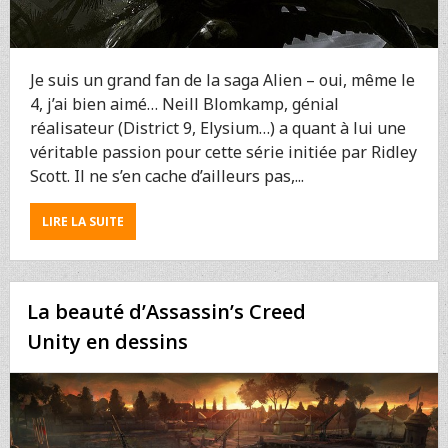
Je suis un grand fan de la saga Alien – oui, même le
4, j’ai bien aimé… Neill Blomkamp, génial
réalisateur (District 9, Elysium…) a quant à lui une
véritable passion pour cette série initiée par Ridley
Scott. Il ne s’en cache d’ailleurs pas,...
ABOUT
LIRE LA SUITE
ALIEN
5
:
LES
La beauté d’Assassin’s Creed
IDÉES
DE
Unity en dessins
NEILL
BLOMKAMP