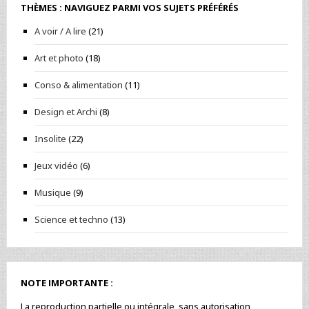
THÈMES : NAVIGUEZ PARMI VOS SUJETS PRÉFÉRÉS
A voir / A lire
(21)
Art et photo
(18)
Conso & alimentation
(11)
Design et Archi
(8)
Insolite
(22)
Jeux vidéo
(6)
Musique
(9)
Science et techno
(13)
NOTE IMPORTANTE :
La reproduction partielle ou intégrale, sans autorisation