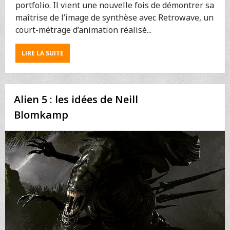
portfolio. Il vient une nouvelle fois de démontrer sa
maîtrise de l’image de synthèse avec Retrowave, un
court-métrage d’animation réalisé...
ABOUT
LIRE LA SUITE
TRON
+
RETOUR
VERS
Alien 5 : les idées de Neill
LE
FUTUR
Blomkamp
=
RETROWAVE