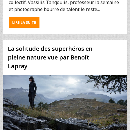
collectif. Vassilis Tangoulis, professeur la semaine
et photographe bourré de talent le reste...
ABOUT
LIRE LA SUITE
LE
DOUX
RÊVE
DE
La solitude des superhéros en
VASSILIS
TANGOULIS
pleine nature vue par Benoît
AU
Lapray
BORD
D’UN
LAC
EN
GRÈCE