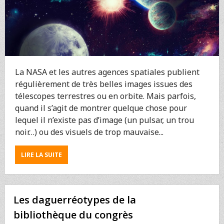
La NASA et les autres agences spatiales publient
régulièrement de très belles images issues des
télescopes terrestres ou en orbite. Mais parfois,
quand il s’agit de montrer quelque chose pour
lequel il n’existe pas d’image (un pulsar, un trou
noir…) ou des visuels de trop mauvaise...
ABOUT
LIRE LA SUITE
DES
DESSINS
DE
L’ESPACE
Les daguerréotypes de la
POUR
SE
bibliothèque du congrès
FAIRE