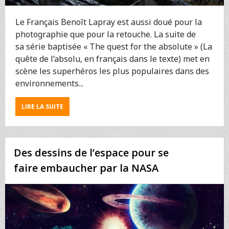
Le Français Benoît Lapray est aussi doué pour la
photographie que pour la retouche. La suite de
sa série baptisée « The quest for the absolute » (La
quête de l’absolu, en français dans le texte) met en
scène les superhéros les plus populaires dans des
environnements...
ABOUT
LIRE LA SUITE
LA
SOLITUDE
DES
SUPERHÉROS
Des dessins de l’espace pour se
EN
PLEINE
faire embaucher par la NASA
NATURE
VUE
PAR
BENOÎT
LAPRAY