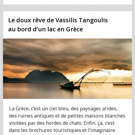
ALPES
PAR
LUKAS
Le doux rêve de Vassilis Tangoulis
FURLAN
:
au bord d’un lac en Grèce
MAGIQUE
!
La Grèce, c’est un ciel bleu, des paysages arides,
des ruines antiques et de petites maisons blanches
visitées par des hordes de chats. Enfin, ça, c’est
dans les brochures touristiques et l’imaginaire