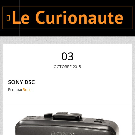
03
OCTOBRE
2015
SONY DSC
Ecrit par
Brice