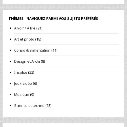
THÈMES : NAVIGUEZ PARMI VOS SUJETS PRÉFÉRÉS
A voir / A lire
(21)
Art et photo
(18)
Conso & alimentation
(11)
Design et Archi
(8)
Insolite
(22)
Jeux vidéo
(6)
Musique
(9)
Science et techno
(13)