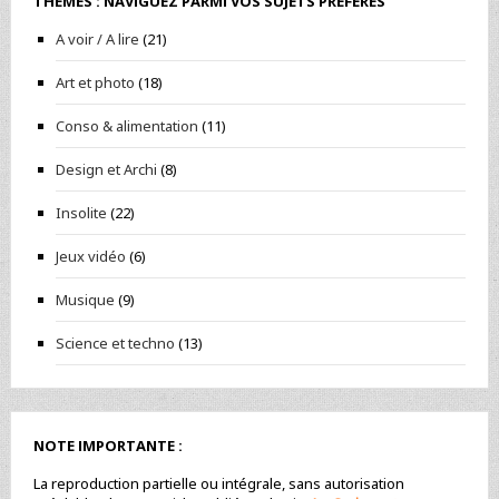
THÈMES : NAVIGUEZ PARMI VOS SUJETS PRÉFÉRÉS
A voir / A lire
(21)
Art et photo
(18)
Conso & alimentation
(11)
Design et Archi
(8)
Insolite
(22)
Jeux vidéo
(6)
Musique
(9)
Science et techno
(13)
NOTE IMPORTANTE :
La reproduction partielle ou intégrale, sans autorisation