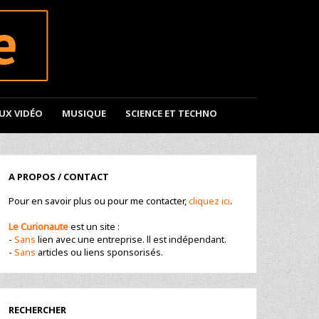
EUX VIDÉO
MUSIQUE
SCIENCE ET TECHNO
A PROPOS / CONTACT
Pour en savoir plus ou pour me contacter,
cliquez ici
.
Le Curionaute
est un site :
-
Sans
lien avec une entreprise. ll est indépendant.
-
Sans
articles ou liens sponsorisés.
RECHERCHER