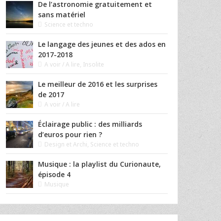
De l’astronomie gratuitement et
sans matériel
Science et techno
Le langage des jeunes et des ados en
2017-2018
A voir / A lire
,
Insolite
Le meilleur de 2016 et les surprises
de 2017
A voir / A lire
Éclairage public : des milliards
d’euros pour rien ?
Design et Archi
,
Science et techno
Musique : la playlist du Curionaute,
épisode 4
Musique