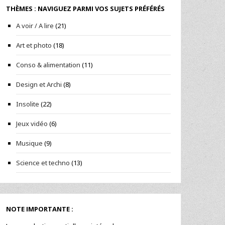
THÈMES : NAVIGUEZ PARMI VOS SUJETS PRÉFÉRÉS
A voir / A lire
(21)
Art et photo
(18)
Conso & alimentation
(11)
Design et Archi
(8)
Insolite
(22)
Jeux vidéo
(6)
Musique
(9)
Science et techno
(13)
NOTE IMPORTANTE :