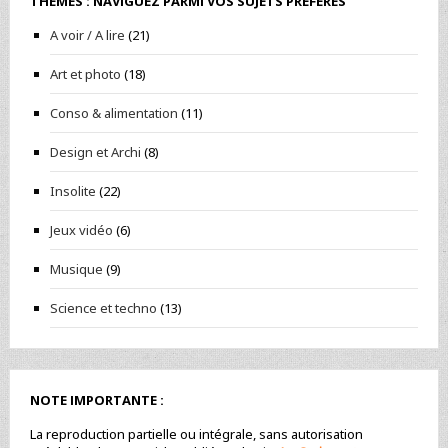
THÈMES : NAVIGUEZ PARMI VOS SUJETS PRÉFÉRÉS
A voir / A lire
(21)
Art et photo
(18)
Conso & alimentation
(11)
Design et Archi
(8)
Insolite
(22)
Jeux vidéo
(6)
Musique
(9)
Science et techno
(13)
NOTE IMPORTANTE :
La reproduction partielle ou intégrale, sans autorisation