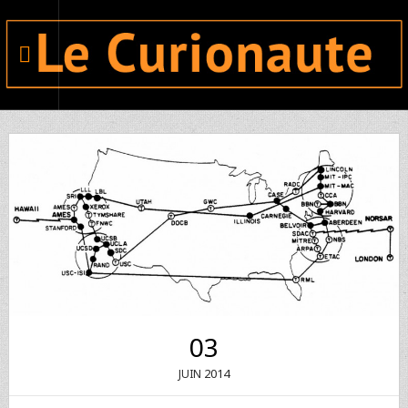
03
2014
JUIN