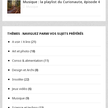
Musique : la playlist du Curionaute, épisode 4
Musique
THÈMES : NAVIGUEZ PARMI VOS SUJETS PRÉFÉRÉS
A voir / A lire
(21)
Art et photo
(18)
Conso & alimentation
(11)
Design et Archi
(8)
Insolite
(22)
Jeux vidéo
(6)
Musique
(9)
Science et techno
(13)