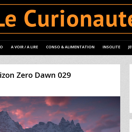
TO
A VOIR / A LIRE
CONSO & ALIMENTATION
INSOLITE
J
rizon Zero Dawn 029