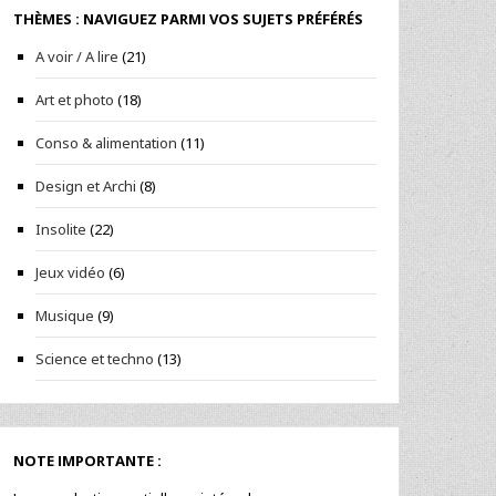
THÈMES : NAVIGUEZ PARMI VOS SUJETS PRÉFÉRÉS
A voir / A lire
(21)
Art et photo
(18)
Conso & alimentation
(11)
Design et Archi
(8)
Insolite
(22)
Jeux vidéo
(6)
Musique
(9)
Science et techno
(13)
NOTE IMPORTANTE :