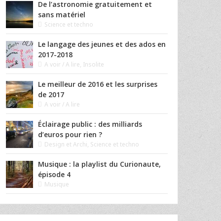
De l’astronomie gratuitement et
sans matériel
Science et techno
Le langage des jeunes et des ados en
2017-2018
A voir / A lire
,
Insolite
Le meilleur de 2016 et les surprises
de 2017
A voir / A lire
Éclairage public : des milliards
d’euros pour rien ?
Design et Archi
,
Science et techno
Musique : la playlist du Curionaute,
épisode 4
Musique