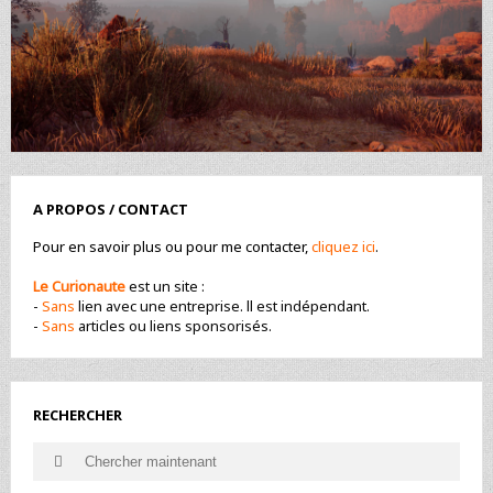
A PROPOS / CONTACT
Pour en savoir plus ou pour me contacter,
cliquez ici
.
Le Curionaute
est un site :
-
Sans
lien avec une entreprise. ll est indépendant.
-
Sans
articles ou liens sponsorisés.
RECHERCHER
Search
Search
for: