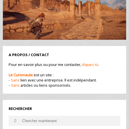
A PROPOS / CONTACT
Pour en savoir plus ou pour me contacter,
cliquez ici
.
Le Curionaute
est un site :
-
Sans
lien avec une entreprise. ll est indépendant.
-
Sans
articles ou liens sponsorisés.
RECHERCHER
Search
Search
for: