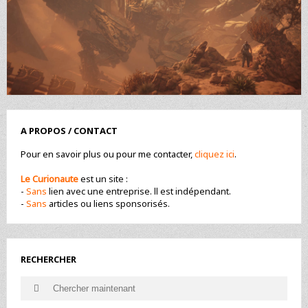
A PROPOS / CONTACT
Pour en savoir plus ou pour me contacter,
cliquez ici
.
Le Curionaute
est un site :
-
Sans
lien avec une entreprise. ll est indépendant.
-
Sans
articles ou liens sponsorisés.
RECHERCHER
Search
Search
for: