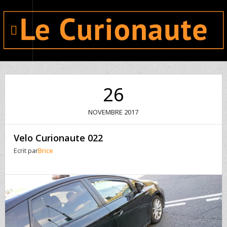
26
NOVEMBRE
2017
Velo Curionaute 022
Ecrit par
Brice