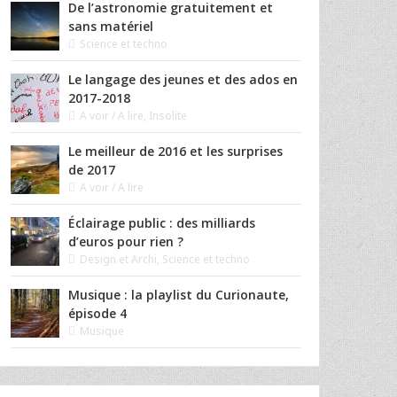
De l’astronomie gratuitement et
sans matériel
Science et techno
Le langage des jeunes et des ados en
2017-2018
A voir / A lire
,
Insolite
Le meilleur de 2016 et les surprises
de 2017
A voir / A lire
Éclairage public : des milliards
d’euros pour rien ?
Design et Archi
,
Science et techno
Musique : la playlist du Curionaute,
épisode 4
Musique