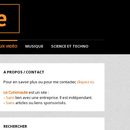
EUX VIDÉO
MUSIQUE
SCIENCE ET TECHNO
A PROPOS / CONTACT
Pour en savoir plus ou pour me contacter,
cliquez ici
.
Le Curionaute
est un site :
-
Sans
lien avec une entreprise. ll est indépendant.
-
Sans
articles ou liens sponsorisés.
RECHERCHER