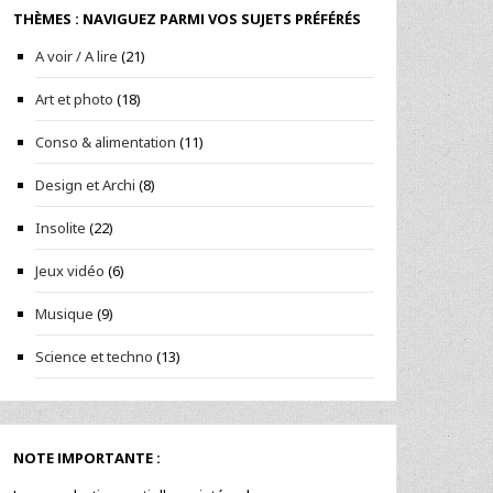
THÈMES : NAVIGUEZ PARMI VOS SUJETS PRÉFÉRÉS
A voir / A lire
(21)
Art et photo
(18)
Conso & alimentation
(11)
Design et Archi
(8)
Insolite
(22)
Jeux vidéo
(6)
Musique
(9)
Science et techno
(13)
NOTE IMPORTANTE :